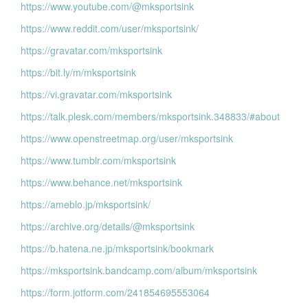
https://www.youtube.com/@mksportsink
https://www.reddit.com/user/mksportsink/
https://gravatar.com/mksportsink
https://bit.ly/m/mksportsink
https://vi.gravatar.com/mksportsink
https://talk.plesk.com/members/mksportsink.348833/#about
https://www.openstreetmap.org/user/mksportsink
https://www.tumblr.com/mksportsink
https://www.behance.net/mksportsink
https://ameblo.jp/mksportsink/
https://archive.org/details/@mksportsink
https://b.hatena.ne.jp/mksportsink/bookmark
https://mksportsink.bandcamp.com/album/mksportsink
https://form.jotform.com/241854695553064